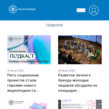
Новости
31 июля 2026
30 июля 2026
Пять социальных
Развитие личного
проектов стали
бренда молодых
героями нового
лидеров обсудили на
видеоподкаста
площадке
конкурса
социокреативной
«Инносоциум»
платформы Фонда
Росконгресс –