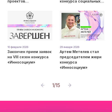
проектов
конкурса социальных
«Инносоциум»
проектов
«Инносоциум»
10 февраля 2026
29 января 2026
Закончен прием заявок
Артем Метелев стал
на VIII сезон конкурса
председателем жюри
«Инносоциум»
конкурса
«Инносоциум»
1
/
15