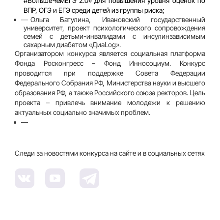
#БольшеЧемЕГЭ 2.0» для повышения уровня оценок по
ВПР, ОГЭ и ЕГЭ среди детей из группы риска;
Ольга Батулина
, Ивановский государственный
университет, проект психологического сопровождения
семей с детьми-инвалидами с инсулинзависимым
сахарным диабетом «ДиаLog».
Организатором конкурса является социальная платформа
Фонда Росконгресс – Фонд Инносоциум. Конкурс
проводится при поддержке Совета Федерации
Федерального Собрания РФ, Министерства науки и высшего
образования РФ, а также Российского союза ректоров. Цель
проекта – привлечь внимание молодежи к решению
актуальных социально значимых проблем.
Следи за новостями конкурса на сайте и в социальных сетях