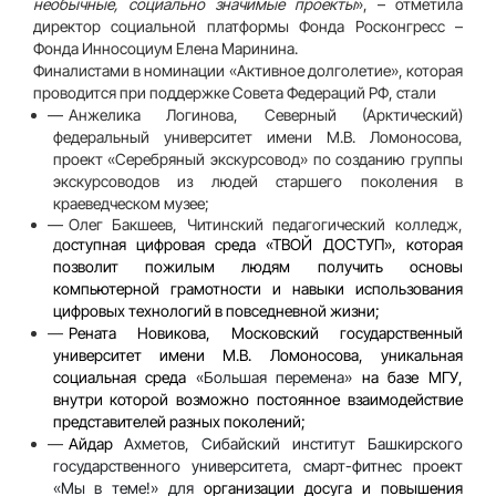
необычные, социально значимые проекты
», – отметила
директор социальной платформы Фонда Росконгресс –
Фонда Инносоциум
Елена Маринина
.
Финалистами в
номинации «Активное долголетие»
, которая
проводится
при поддержке Совета Федераций РФ
, стали
Анжелика Логинова
, Северный (Арктический)
федеральный университет имени М.В. Ломоносова,
проект «Серебряный экскурсовод» по созданию группы
экскурсоводов из людей старшего поколения в
краеведческом музее;
Олег Бакшеев
, Читинский педагогический колледж,
д
оступная цифровая среда «ТВОЙ ДОСТУП», которая
позволит пожилым людям получить основы
компьютерной грамотности и навыки использования
цифровых технологий в повседневной жизни;
Рената Новикова
,
Московский государственный
университет имени М.В. Ломоносова, уникальная
социальная среда
«Большая перемена»
на базе МГУ,
внутри которой возможно постоянное взаимодействие
представителей разных поколений;
Айдар
Ахметов
, Сибайский институт Башкирского
государственного университета, смарт-фитнес проект
«Мы в теме!» для
организации досуга и повышения