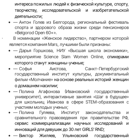
интереса пожилых людей к физической культуре, спорту,
творчеству, исследовательской и изобретательской
деятельности;
Антон Голев
из Белгорода, региональный фестиваль
спорта и здорового образа жизни среди пенсионеров
«Belgorod Open 60+».
·
В
номинации «Женское лидерство»
, партнером которой
является
компания Mars
, лучшими были признаны:
Дарья Горшкова
, НИУ «Высшая школа экономики»,
мероприятие
Science Slam Women Online
,
спикерами
которого станут женщины-ученые;
Софья Аистова
, Санкт-Петербургский
государственный институт культуры, документальный
фильм «Молчание»
на основе реальных историй женщин
о домашнем насилии;
Полина Агафонова
(Ивановский государственный
университет), интерактивные занятия «Шаг в будущее»
для школьниц Иванова в сфере STEM-образования с
участием молодых ученых;
Полина Гуляева
, Институт законодательства и
сравнительного правоведения при правительстве РФ,
сервис коммерциализации научных исследований и
инноваций для девушек до 30 лет GIRLS' RND;
Виктор Жиляев
, Ульяновский государственный