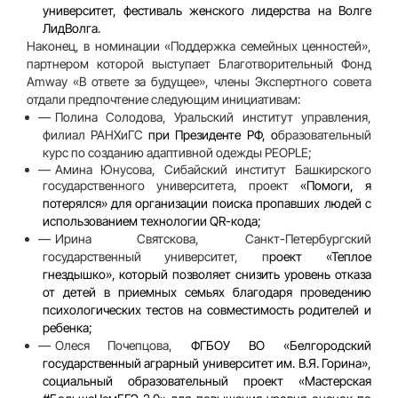
университет, фестиваль женского лидерства на Волге
ЛидВолга.
Наконец, в номинации
«Поддержка семейных ценностей»
,
партнером которой выступает
Благотворительный Фонд
Amway «В ответе за будущее»
, члены Экспертного совета
отдали предпочтение следующим инициативам:
Полина Солодова
, Уральский институт управления,
филиал РАНХиГС
при Президенте РФ, о
бразовательный
курс по созданию адаптивной одежды PEOPLE;
Амина Юнусова
, Сибайский институт Башкирского
государственного университета, проект
«Помоги, я
потерялся» для организации поиска пропавших людей с
использованием технологии QR-кода;
Ирина Святскова
,
Санкт-Петербургский
государственный университет, п
роект «Теплое
гнездышко», который позволяет снизить уровень отказа
от детей в приемных семьях благодаря проведению
психологических тестов на совместимость родителей и
ребенка;
Олеся Почепцова
,
ФГБОУ ВО «Белгородский
государственный аграрный университет им. В.Я. Горина»,
социальный образовательный проект «Мастерская