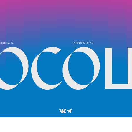
,
.
И!